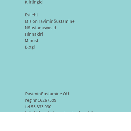
Kiirlingid
Esileht
Mis on raviminõustamine
Nõustamisviisid
Hinnakiri
Minust
Blogi
Raviminõustamine OÜ
reg nr 16267509
tel 53 333 930
info [ät] raviminoustamine [punkt] ee
facebook: Raviminõustamine