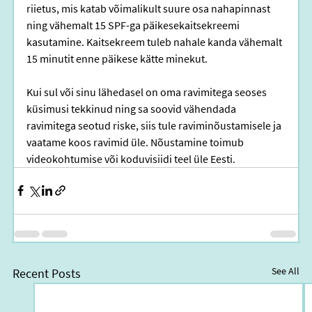
riietus, mis katab võimalikult suure osa nahapinnast 
ning vähemalt 15 SPF-ga päikesekaitsekreemi 
kasutamine. Kaitsekreem tuleb nahale kanda vähemalt 
15 minutit enne päikese kätte minekut. 
Kui sul või sinu lähedasel on oma ravimitega seoses 
küsimusi tekkinud ning sa soovid vähendada 
ravimitega seotud riske, siis tule raviminõustamisele ja 
vaatame koos ravimid üle. Nõustamine toimub 
videokohtumise või koduvisiidi teel üle Eesti.
See All
Recent Posts