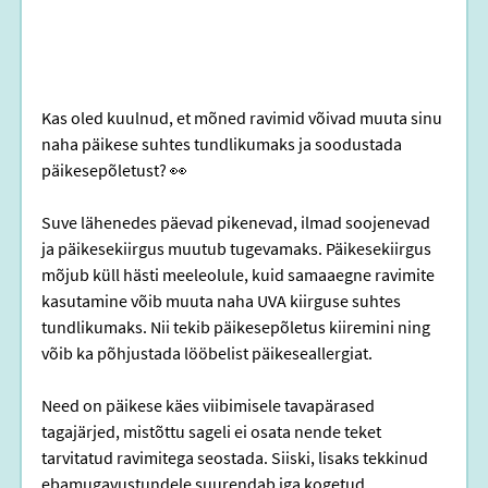
Kas oled kuulnud, et mõned ravimid võivad muuta sinu 
naha päikese suhtes tundlikumaks ja soodustada 
päikesepõletust? 👀
Suve lähenedes päevad pikenevad, ilmad soojenevad 
ja päikesekiirgus muutub tugevamaks. Päikesekiirgus 
mõjub küll hästi meeleolule, kuid samaaegne ravimite 
kasutamine võib muuta naha UVA kiirguse suhtes 
tundlikumaks. Nii tekib päikesepõletus kiiremini ning 
võib ka põhjustada lööbelist päikeseallergiat. 
Need on päikese käes viibimisele tavapärased 
tagajärjed, mistõttu sageli ei osata nende teket 
tarvitatud ravimitega seostada. Siiski, lisaks tekkinud 
ebamugavustundele suurendab iga kogetud 