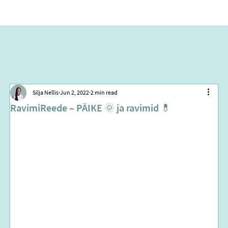
Silja Nellis
Jun 2, 2022
2 min read
RavimiReede – PÄIKE 🌞 ja ravimid 💊