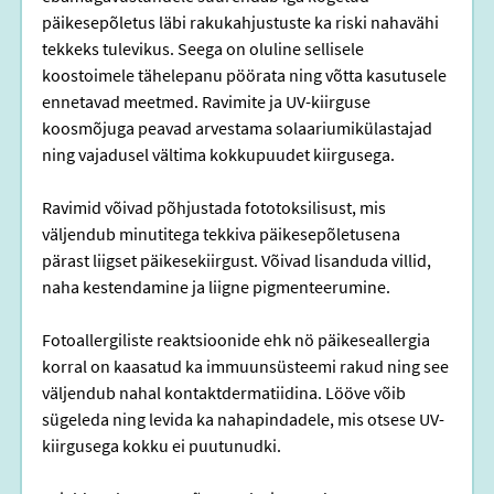
päikesepõletus läbi rakukahjustuste ka riski nahavähi 
tekkeks tulevikus. Seega on oluline sellisele 
koostoimele tähelepanu pöörata ning võtta kasutusele 
ennetavad meetmed. Ravimite ja UV-kiirguse 
koosmõjuga peavad arvestama solaariumikülastajad 
ning vajadusel vältima kokkupuudet kiirgusega.
Ravimid võivad põhjustada fototoksilisust, mis 
väljendub minutitega tekkiva päikesepõletusena 
pärast liigset päikesekiirgust. Võivad lisanduda villid, 
naha kestendamine ja liigne pigmenteerumine. 
Fotoallergiliste reaktsioonide ehk nö päikeseallergia 
korral on kaasatud ka immuunsüsteemi rakud ning see 
väljendub nahal kontaktdermatiidina. Lööve võib 
sügeleda ning levida ka nahapindadele, mis otsese UV-
kiirgusega kokku ei puutunudki.