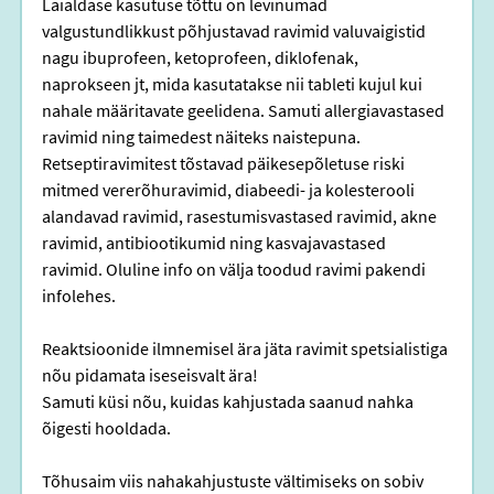
Laialdase kasutuse tõttu on levinumad 
valgustundlikkust põhjustavad ravimid valuvaigistid 
nagu ibuprofeen, ketoprofeen, diklofenak, 
naprokseen jt, mida kasutatakse nii tableti kujul kui 
nahale määritavate geelidena. Samuti allergiavastased 
ravimid ning taimedest näiteks naistepuna. 
Retseptiravimitest tõstavad päikesepõletuse riski 
mitmed vererõhuravimid, diabeedi- ja kolesterooli 
alandavad ravimid, rasestumisvastased ravimid, akne 
ravimid, antibiootikumid ning kasvajavastased 
ravimid. Oluline info on välja toodud ravimi pakendi 
infolehes.
Reaktsioonide ilmnemisel ära jäta ravimit spetsialistiga 
nõu pidamata iseseisvalt ära! 
Samuti küsi nõu, kuidas kahjustada saanud nahka 
õigesti hooldada.
Tõhusaim viis nahakahjustuste vältimiseks on sobiv 